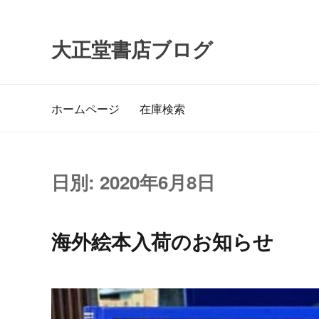
ナ
コ
ビ
ン
大正堂書店ブログ
ゲ
テ
ー
ン
シ
ツ
ホームページ
在庫検索
ョ
へ
ン
ス
へ
キ
ス
ッ
日別:
2020年6月8日
キ
プ
ッ
プ
海外絵本入荷のお知らせ