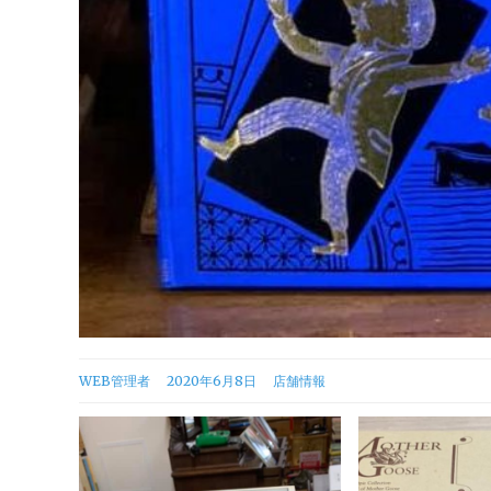
カ
WEB管理者
2020年6月8日
店舗情報
テ
ゴ
リ
ー