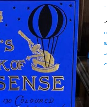
«
ロ
投
コ
W