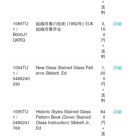
＋
送
料
1089TU
組織培養の技術 (1982年) 日本
3,
詳細
1 /
組織培養学会
15
B000J7
0
QKRQ
円
＋
送
料
1094TU
New Glass Stained Glass Patt
1,
詳細
1 /
erns Sibbett, Ed
20
0486240
0
290
円
＋
送
料
1095TU
Historic Styles Stained Glass
84
詳細
1 /
Pattern Book (Dover Stained
0
0486241
Glass Instruction) Sibbett Jr.,
円
769
Ed
＋
送