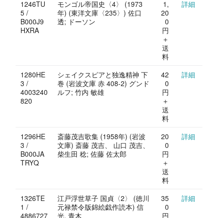
1246TU
モンゴル帝国史〈4〉 (1973
1,
詳細
5 /
年) (東洋文庫〈235〉) 佐口
20
B000J9
透; ドーソン
0
HXRA
円
＋
送
料
1280HE
シェイクスピアと独逸精神 下
42
詳細
3 /
巻 (岩波文庫 赤 408-2) グンド
0
4003240
ルフ; 竹内 敏雄
円
820
＋
送
料
1296HE
斎藤茂吉歌集 (1958年) (岩波
20
詳細
3 /
文庫) 斎藤 茂吉、 山口 茂吉、
0
B000JA
柴生田 稔; 佐藤 佐太郎
円
TRYQ
＋
送
料
1326TE
江戸浮世草子 国貞〈2〉 (徳川
35
詳細
1 /
元禄禁令版錦絵戯作読本) 信
0
4886727
光, 青木
円