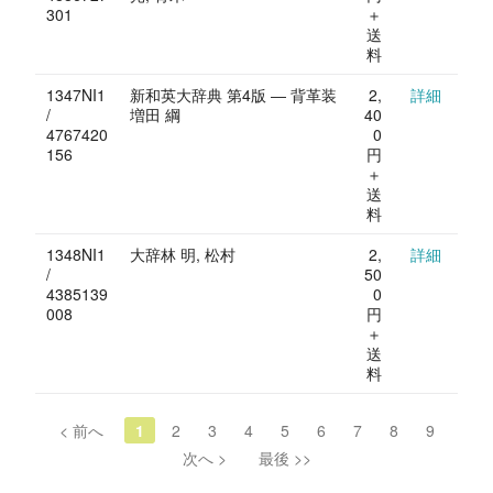
301
＋
送
料
1347NI1
新和英大辞典 第4版 ― 背革装
2,
詳細
/
増田 綱
40
4767420
0
156
円
＋
送
料
1348NI1
大辞林 明, 松村
2,
詳細
/
50
4385139
0
008
円
＋
送
料
< 前へ
1
2
3
4
5
6
7
8
9
次へ >
最後 >>