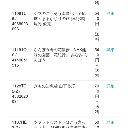
料
1106TU
シマのごちそう南遊記―全琉
54
詳細
6 /
球・まるかじりの旅 [単行本]
0
4938923
尾竹 俊亮
円
696
＋
送
料
1119TO
らんぼう野の花散歩―NHK趣
54
詳細
6 /
味の園芸「花紀行」 みなみ ら
0
4140051
んぼう
円
515
＋
送
料
1128TO
きもの知恵袋 山下 悦子
70
詳細
2-2 /
0
4582620
円
094
＋
送
料
1137HE
ツァラトゥストラはこう言っ
50
詳細
2-2 /
た〈上〉 (1967年) (岩波文庫)
0