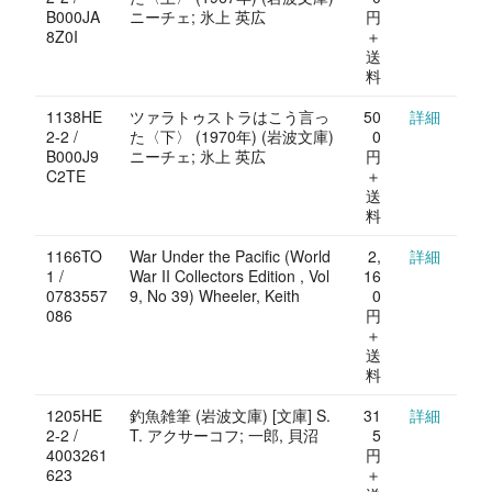
B000JA
ニーチェ; 氷上 英広
円
8Z0I
＋
送
料
1138HE
ツァラトゥストラはこう言っ
50
詳細
2-2 /
た〈下〉 (1970年) (岩波文庫)
0
B000J9
ニーチェ; 氷上 英広
円
C2TE
＋
送
料
1166TO
War Under the Pacific (World
2,
詳細
1 /
War II Collectors Edition , Vol
16
0783557
9, No 39) Wheeler, Keith
0
086
円
＋
送
料
1205HE
釣魚雑筆 (岩波文庫) [文庫] S.
31
詳細
2-2 /
T. アクサーコフ; 一郎, 貝沼
5
4003261
円
623
＋