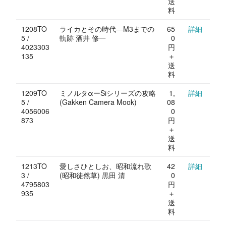
送
料
1208TO
ライカとその時代―M3までの
65
詳細
5 /
軌跡 酒井 修一
0
4023303
円
135
＋
送
料
1209TO
ミノルタαーSiシリーズの攻略
1,
詳細
5 /
(Gakken Camera Mook)
08
4056006
0
873
円
＋
送
料
1213TO
愛しさひとしお、昭和流れ歌
42
詳細
3 /
(昭和徒然草) 黒田 清
0
4795803
円
935
＋
送
料