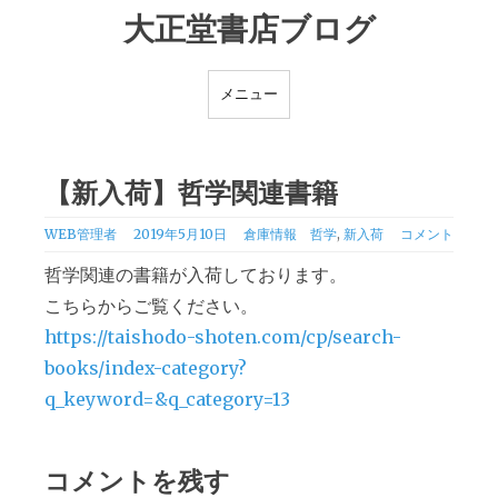
ナ
コ
大正堂書店ブログ
ビ
ン
ゲ
テ
メニュー
ー
ン
シ
ツ
ョ
へ
【新入荷】哲学関連書籍
ン
ス
へ
キ
カ
タ
WEB管理者
2019年5月10日
倉庫情報
哲学
,
新入荷
コメント
テ
グ
ス
ッ
哲学関連の書籍が入荷しております。
ゴ
キ
プ
こちらからご覧ください。
リ
ッ
ー
https://taishodo-shoten.com/cp/search-
プ
books/index-category?
q_keyword=&q_category=13
コメントを残す