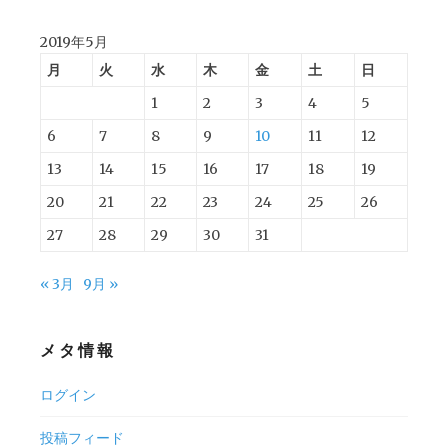
稿:
ビ
投
稿:
ゲ
2019年5月
月
火
水
木
金
土
日
ー
1
2
3
4
5
シ
6
7
8
9
10
11
12
ョ
13
14
15
16
17
18
19
ン
20
21
22
23
24
25
26
27
28
29
30
31
« 3月
9月 »
メタ情報
ログイン
投稿フィード