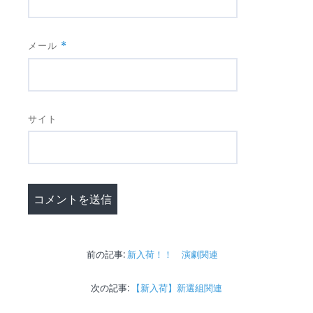
メール
*
サイト
投
過
前の記事:
新入荷！！ 演劇関連
去
稿
の
次
次の記事:
【新入荷】新選組関連
ナ
投
の