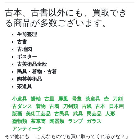
古本、古書以外にも、買取でき
る商品が多数ございます。
生前整理
古書
古地図
ポスター
古美術品全般
民具・着物・古着
陶芸美術品
茶道具
小道具
掛軸
古皿
屏風
骨董
茶道具
壺
刀剣
古ダンス
着物
古着
刀剣類
古銭
古本
日本画
版画
美術工芸品
古民具
武具
民芸品
人形
塗物類
茶箪笥
陶器類
ランプ
ガラス
アンティーク
その他にも 「こんなものでも買い取ってくれるかな？」