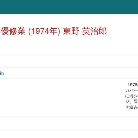
優修業 (1974年) 東野 英治郎
in
19
カバー
に薄シ
ジ、冒
き込