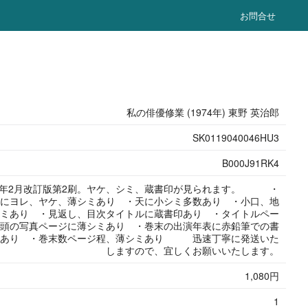
お問合せ
私の俳優修業 (1974年) 東野 英治郎
SK0119040046HU3
B000J91RK4
78年2月改訂版第2刷。ヤケ、シミ、蔵書印が見られます。 ・
にヨレ、ヤケ、薄シミあり ・天に小シミ多数あり ・小口、地
ミあり ・見返し、目次タイトルに蔵書印あり ・タイトルペー
頭の写真ページに薄シミあり ・巻末の出演年表に赤鉛筆での書
みあり ・巻末数ページ程、薄シミあり 迅速丁寧に発送いた
しますので、宜しくお願いいたします。
1,080円
1