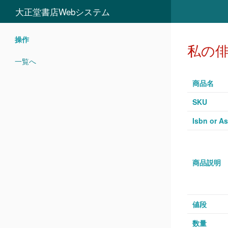
大正堂書店Webシステム
操作
私の俳
一覧へ
商品名
SKU
Isbn or As
商品説明
値段
数量