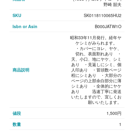
野崎 韶夫
SKU
SK0118110065HU2
Isbn or Asin
B000JATW1O
昭和33年11月発行。経年ヤ
ケシミがみられます。
・カバーにヨレ、ヤケ、
切れ、表面割れあり ・
天、小口、地にヤケ、シミ
あり ・見返しにシミ、個
商品説明
人印あり ・冒頭数ページ
程にシミあり ・大部分の
ページの上部余白部分に薄
シミあり ・全体的にヤケ
あり 迅速丁寧に発送
いたしますので、宜しくお
願いいたします。
値段
1,500円
数量
1