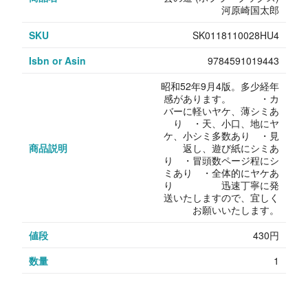
河原崎国太郎
SKU
SK0118110028HU4
Isbn or Asin
9784591019443
昭和52年9月4版。多少経年
感があります。 ・カ
バーに軽いヤケ、薄シミあ
り ・天、小口、地にヤ
ケ、小シミ多数あり ・見
商品説明
返し、遊び紙にシミあ
り ・冒頭数ページ程にシ
ミあり ・全体的にヤケあ
り 迅速丁寧に発
送いたしますので、宜しく
お願いいたします。
値段
430円
数量
1