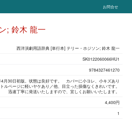
お問合せ
; 鈴木 龍一
西洋演劇用語辞典 [単行本] テリー・ホジソン; 鈴木 龍一
SK0122060066HU1
9784327461270
6年4月30日初版。状態は良好です。 カバーに小ヨレ、小キズあり
トルページに軽いヤケあり／他、目立った損傷なくきれいです。
迅速丁寧に発送いたしますので、宜しくお願いいたします。
4,400円
1