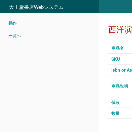
大正堂書店Webシステム
操作
西洋演
一覧へ
商品名
SKU
Isbn or As
商品説明
値段
数量