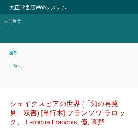
大正堂書店Webシステム
お問合せ
操作
一覧へ
シェイクスピアの世界 (「知の再発
見」双書) [単行本] フランソワ ラロッ
ク、 Laroque,Francois; 優, 高野