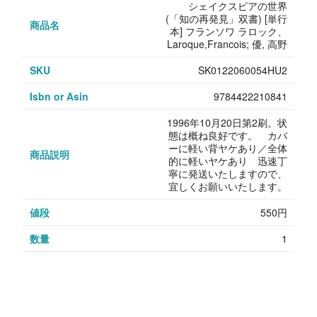
シェイクスピアの世界
(「知の再発見」双書) [単行
商品名
本] フランソワ ラロック、
Laroque,Francois; 優, 高野
SKU
SK0122060054HU2
Isbn or Asin
9784422210841
1996年10月20日第2刷。状
態は概ね良好です。 カバ
ーに軽い背ヤケあり／全体
商品説明
的に軽いヤケあり 迅速丁
寧に発送いたしますので、
宜しくお願いいたします。
値段
550円
数量
1