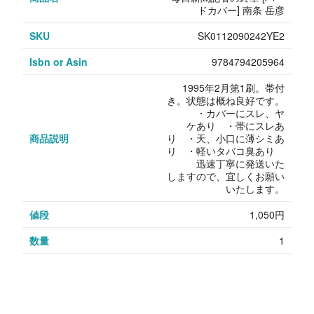
ドカバー] 南条 岳彦
SKU
SK0112090242YE2
Isbn or Asin
9784794205964
1995年2月第1刷。帯付
き。状態は概ね良好です。
・カバーにスレ、ヤ
ケあり ・帯にスレあ
商品説明
り ・天、小口に薄シミあ
り ・軽いタバコ臭あり
迅速丁寧に発送いた
しますので、宜しくお願い
いたします。
値段
1,050円
数量
1