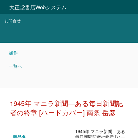
大正堂書店Webシステム
お問合せ
操作
一覧へ
1945年 マニラ新聞―ある毎日新聞記
者の終章 [ハードカバー] 南条 岳彦
1945年 マニラ新聞―ある
商品名
毎日新聞記者の終章 [ハー