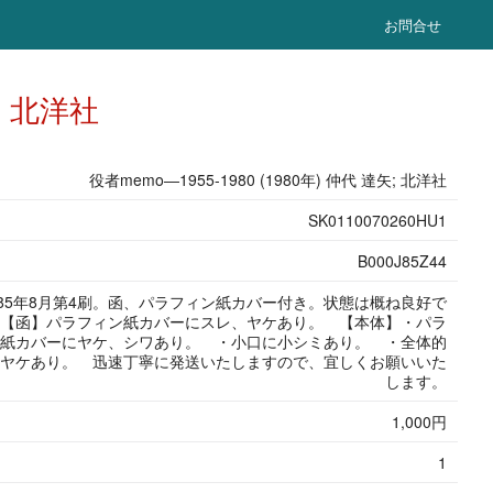
お問合せ
矢; 北洋社
役者memo―1955-1980 (1980年) 仲代 達矢; 北洋社
SK0110070260HU1
B000J85Z44
985年8月第4刷。函、パラフィン紙カバー付き。状態は概ね良好で
【函】パラフィン紙カバーにスレ、ヤケあり。 【本体】・パラ
紙カバーにヤケ、シワあり。 ・小口に小シミあり。 ・全体的
ヤケあり。 迅速丁寧に発送いたしますので、宜しくお願いいた
します。
1,000円
1