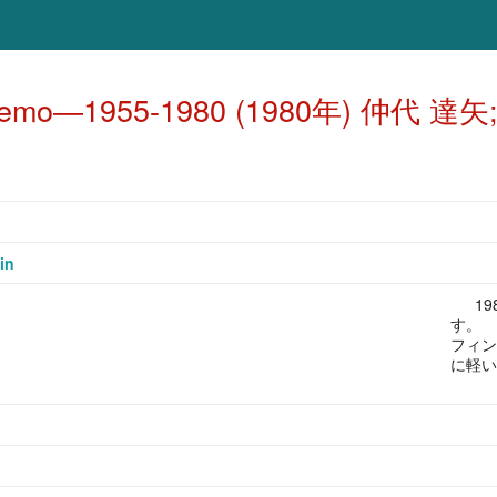
mo―1955-1980 (1980年) 仲代 達
in
1
す。 
フィン
に軽い