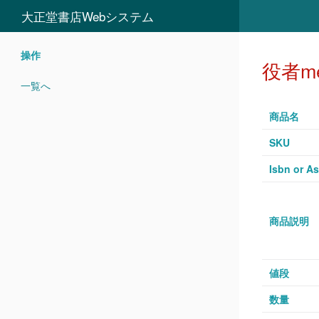
大正堂書店Webシステム
操作
役者me
一覧へ
商品名
SKU
Isbn or As
商品説明
値段
数量