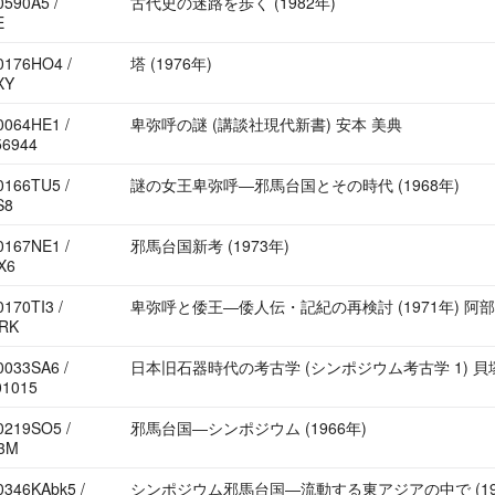
590A5 /
古代史の迷路を歩く (1982年)
E
0176HO4 /
塔 (1976年)
XY
0064HE1 /
卑弥呼の謎 (講談社現代新書) 安本 美典
56944
0166TU5 /
謎の女王卑弥呼―邪馬台国とその時代 (1968年)
S8
0167NE1 /
邪馬台国新考 (1973年)
X6
170TI3 /
卑弥呼と倭王―倭人伝・記紀の再検討 (1971年) 阿部
RK
033SA6 /
日本旧石器時代の考古学 (シンポジウム考古学 1) 貝塚
01015
0219SO5 /
邪馬台国―シンポジウム (1966年)
3M
346KAbk5 /
シンポジウム邪馬台国―流動する東アジアの中で (1976