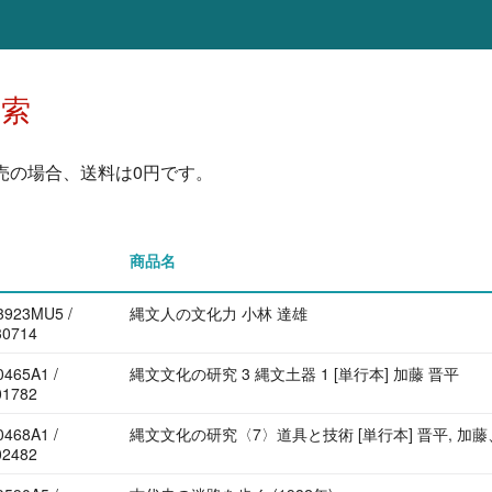
検索
売の場合、送料は0円です。
商品名
3923MU5 /
縄文人の文化力 小林 達雄
30714
465A1 /
縄文文化の研究 3 縄文土器 1 [単行本] 加藤 晋平
01782
468A1 /
縄文文化の研究〈7〉道具と技術 [単行本] 晋平, 加藤、 
02482