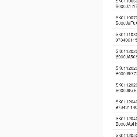
SK0110060
B000J7IIY
SK011007
B000J9F0
SK011103
97840611
SK011202
B000JA50
SK011202
B000J9G7
SK0112020
B000J9GE
SK0112040
97843114
SK011204
B000JA9H
SK0112050