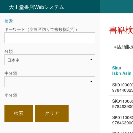
大正堂書店Webシステム
検索
書籍
キーワード（空白区切りで複数指定可）
※店頭販
分類
Sku
/
中分類
Isbn Asin
SK010000
97844032
小分類
SK0110060
97846390
検索
クリア
SK0110060
97846390