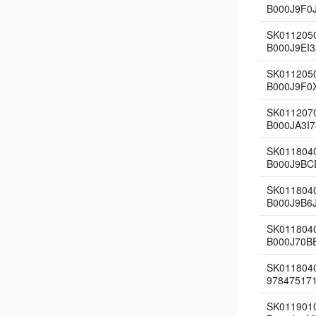
B000J9F0
SK0112050
B000J9EI3
SK0112050
B000J9F0
SK011207
B000JA3I7
SK011804
B000J9BC
SK011804
B000J9B6
SK011804
B000J70B
SK011804
97847517
SK011901