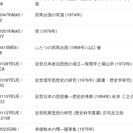
J8
張
347KAbk5 /
邪馬台国の常識 (1974年)
2
351KAbk5 /
塔 (1976年)
XY
0415ME6 /
ふたつの邪馬台国 (1968年) 山口 修
8
0108YEUE /
近世日本政治思想の成立―惺窩学と羅山学 (1972年)
EA
0109YEUE /
近世儒学思想史の研究 (1976年) (叢書・歴史学研究)
JG
0110YEUE /
近世日本の思想像―歴史的考察 (1984年) 松本 三之
EO
0112YEUE /
近世民衆思想の研究 (歴史科学叢書) 庄司吉之助
12108
0023GA6 /
幸徳秋水の甥―随筆集 (1975年)