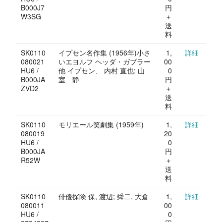
B000J7
円
W3SG
＋
送
料
SK0110
イプセン名作集 (1956年)小さ
1,
詳細
080021
いエヨルフ ヘッダ・ガブラー
00
HU6 /
他 イプセン、 内村 直也; 山
0
B000JA
室 静
円
ZVD2
＋
送
料
SK0110
モリエール笑劇集 (1959年)
1,
詳細
080019
20
HU6 /
0
B000JA
円
R52W
＋
送
料
SK0110
俳優探険 保, 渡辺; 舜二, 大倉
1,
詳細
080011
00
HU6 /
0