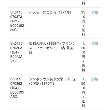
料
SK0110
小沢昭一的こころ (1974年)
35
詳細
070373
0
HU3 /
円
B000J92
＋
80C
送
料
SK0110
演劇の理念 (1958年) フランシ
1,
詳細
070363
ス・ファーガソン; 山内 登美
20
HU4 /
雄
0
B000JA
円
V4I8
＋
送
料
SK0110
シンポジウム英米文学〈3〉現
1,
詳細
070362
代演劇 (1975年)
50
HU4 /
0
B000J95
円
ABQ
＋
送
料