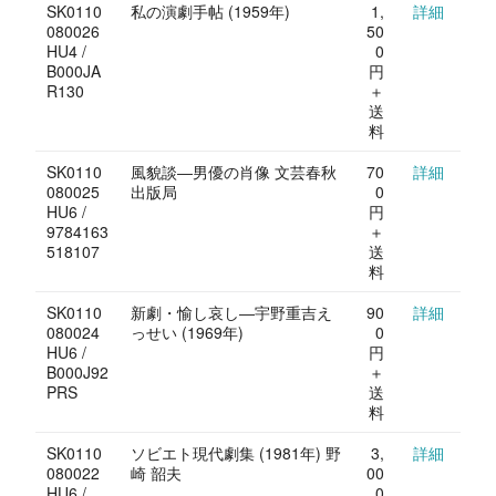
SK0110
私の演劇手帖 (1959年)
1,
詳細
080026
50
HU4 /
0
B000JA
円
R130
＋
送
料
SK0110
風貌談―男優の肖像 文芸春秋
70
詳細
080025
出版局
0
HU6 /
円
9784163
＋
518107
送
料
SK0110
新劇・愉し哀し―宇野重吉え
90
詳細
080024
っせい (1969年)
0
HU6 /
円
B000J92
＋
PRS
送
料
SK0110
ソビエト現代劇集 (1981年) 野
3,
詳細
080022
崎 韶夫
00
HU6 /
0