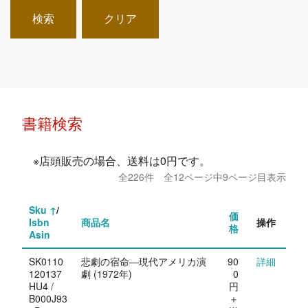
検索
クリア
書籍検索
※店頭販売の場合、送料は0円です。
全226件 全12ページ中9ページ目表示
Sku
/
価
Isbn
商品名
操作
格
Asin
SK0110
悲劇の宿命―現代アメリカ演
90
詳細
120137
劇 (1972年)
0
HU4 /
円
B000J93
＋