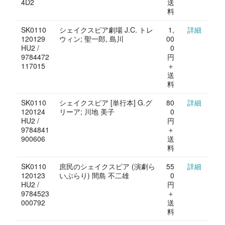
4D2
送
料
SK0110
シェイクスピア劇場 J.C. トレ
1,
詳細
120129
ウィン; 聖一郎, 島川
00
HU2 /
0
9784472
円
117015
＋
送
料
SK0110
シェイクスピア [単行本] G.グ
80
詳細
120124
リーア; 川地 美子
0
HU2 /
円
9784841
＋
900606
送
料
SK0110
庶民のシェイクスピア (演劇ら
55
詳細
120123
いぶらり) 間島 不二雄
0
HU2 /
円
9784523
＋
000792
送
料