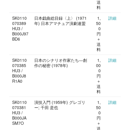
送
料
SK0110
日本戯曲総目録〈上〉 (1971
1,
詳細
070389
年) 日本アマチュア演劇連盟
50
HU3 /
0
B000J97
円
BD6
＋
送
料
SK0110
日本のシナリオ作家たち―創
1,
詳細
070385
作の秘密 (1978年)
00
HU3 /
0
B000J8
円
R1A0
＋
送
料
SK0110
演技入門 (1959年) グレゴリ
1,
詳細
070381
ー; 千田 是也
50
HU3 /
0
B000JA
円
SM7O
＋
送