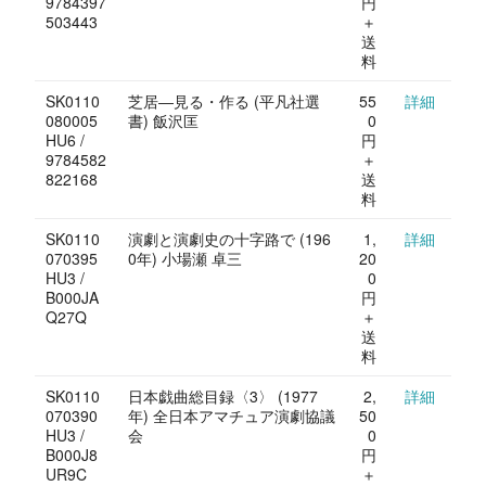
9784397
円
503443
＋
送
料
SK0110
芝居―見る・作る (平凡社選
55
詳細
080005
書) 飯沢匡
0
HU6 /
円
9784582
＋
822168
送
料
SK0110
演劇と演劇史の十字路で (196
1,
詳細
070395
0年) 小場瀬 卓三
20
HU3 /
0
B000JA
円
Q27Q
＋
送
料
SK0110
日本戯曲総目録〈3〉 (1977
2,
詳細
070390
年) 全日本アマチュア演劇協議
50
HU3 /
会
0
B000J8
円
UR9C
＋